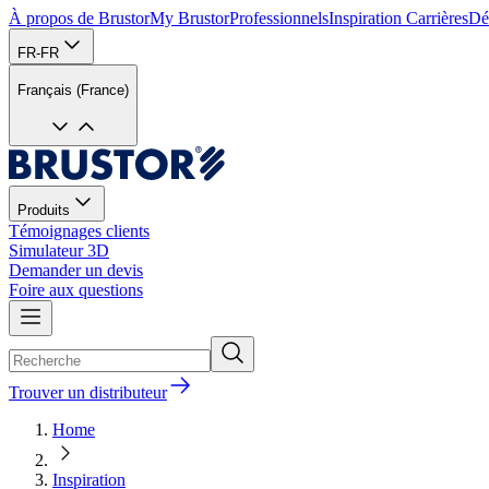
À propos de Brustor
My Brustor
Professionnels
Inspiration
Carrières
Dé
FR-FR
Français (France)
Produits
Témoignages clients
Simulateur 3D
Demander un devis
Foire aux questions
Trouver un distributeur
Home
Inspiration