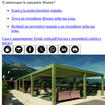
Ti interessano le zanzariere Brustor?
Scarica la nostra brochure gratuita.
Trova un rivenditore Brustor nella tua zona.
Richiedi un preventivo gratuito a un rivenditore nella tua
zona.
Casa e appartamento
Tenda verticali
Frescura e penombra
Comfort e
pricacy