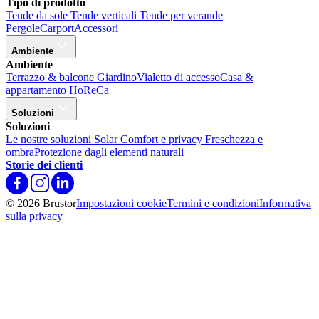
Tipo di prodotto
Tende da sole
Tende verticali
Tende per verande
Pergole
Carport
Accessori
Ambiente
Ambiente
Terrazzo & balcone
Giardino
Vialetto di accesso
Casa &
appartamento
HoReCa
Soluzioni
Soluzioni
Le nostre soluzioni Solar
Comfort e privacy
Freschezza e
ombra
Protezione dagli elementi naturali
Storie dei clienti
© 2026 Brustor
Impostazioni cookie
Termini e condizioni
Informativa
sulla privacy