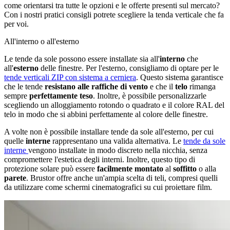
come orientarsi tra tutte le opzioni e le offerte presenti sul mercato?
Con i nostri pratici consigli potrete scegliere la tenda verticale che fa
per voi.
All'interno o all'esterno
Le tende da sole possono essere installate sia all'
interno
che
all'
esterno
delle finestre. Per l'esterno, consigliamo di optare per le
tende verticali ZIP con sistema a cerniera
. Questo sistema garantisce
che le tende
resistano alle raffiche di vento
e che il
telo
rimanga
sempre
perfettamente teso
. Inoltre, è possibile personalizzarle
scegliendo un alloggiamento rotondo o quadrato e il colore RAL del
telo in modo che si abbini perfettamente al colore delle finestre.
A volte non è possibile installare tende da sole all'esterno, per cui
quelle
interne
rappresentano una valida alternativa. Le
tende da sole
interne
vengono installate in modo discreto nella nicchia, senza
compromettere l'estetica degli interni. Inoltre, questo tipo di
protezione solare può essere
facilmente montato
al
soffitto
o alla
parete
. Brustor offre anche un'ampia scelta di teli, compresi quelli
da utilizzare come schermi cinematografici su cui proiettare film.