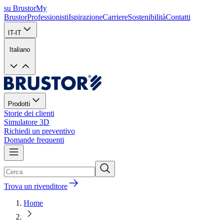
su Brustor
My
Brustor
Professionisti
Ispirazione
Carriere
Sostenibilità
Contatti
IT-IT
Italiano
Prodotti
Storie dei clienti
Simulatore 3D
Richiedi un preventivo
Domande frequenti
Trova un rivenditore
Home