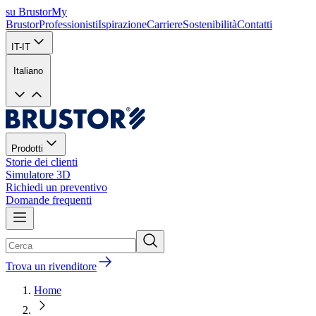
su Brustor
My
Brustor
Professionisti
Ispirazione
Carriere
Sostenibilità
Contatti
IT-IT
Italiano
Prodotti
Storie dei clienti
Simulatore 3D
Richiedi un preventivo
Domande frequenti
Trova un rivenditore
Home