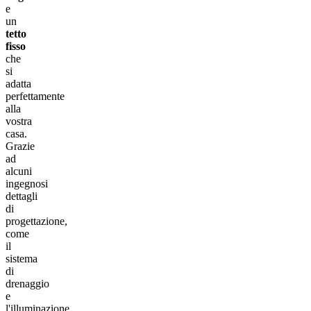
e
un
tetto
fisso
che
si
adatta
perfettamente
alla
vostra
casa.
Grazie
ad
alcuni
ingegnosi
dettagli
di
progettazione,
come
il
sistema
di
drenaggio
e
l'illuminazione