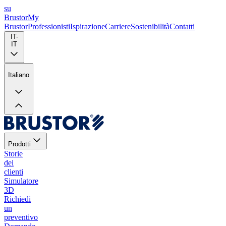
su
Brustor
My
Brustor
Professionisti
Ispirazione
Carriere
Sostenibilità
Contatti
IT-
IT
Italiano
Prodotti
Storie
dei
clienti
Simulatore
3D
Richiedi
un
preventivo