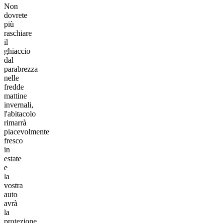
Non
dovrete
più
raschiare
il
ghiaccio
dal
parabrezza
nelle
fredde
mattine
invernali,
l'abitacolo
rimarrà
piacevolmente
fresco
in
estate
e
la
vostra
auto
avrà
la
protezione