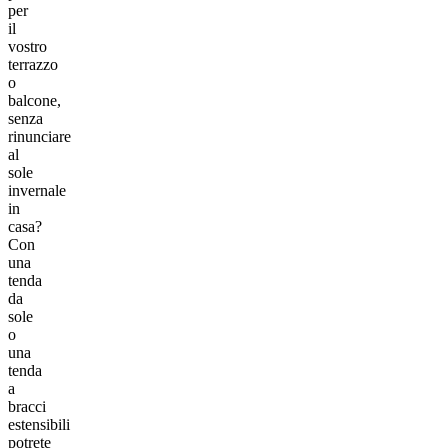
per
il
vostro
terrazzo
o
balcone,
senza
rinunciare
al
sole
invernale
in
casa?
Con
una
tenda
da
sole
o
una
tenda
a
bracci
estensibili
potrete