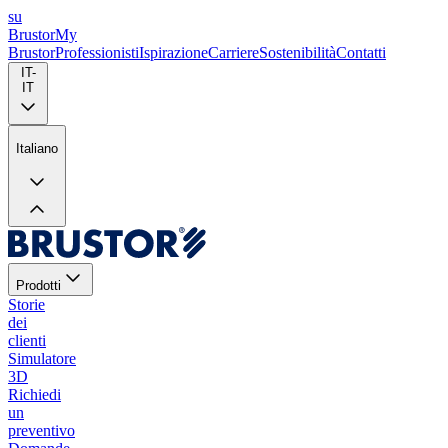
su
Brustor
My
Brustor
Professionisti
Ispirazione
Carriere
Sostenibilità
Contatti
IT-
IT
Italiano
Prodotti
Storie
dei
clienti
Simulatore
3D
Richiedi
un
preventivo