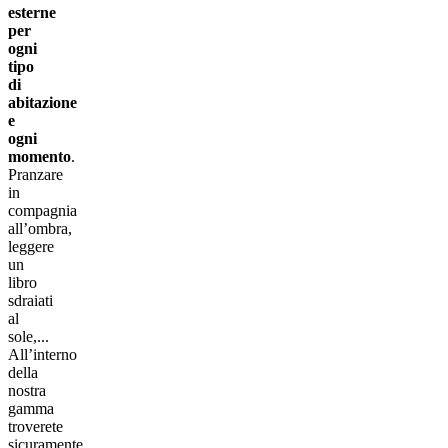
esterne
per
ogni
tipo
di
abitazione
e
ogni
momento
.
Pranzare
in
compagnia
all’ombra,
leggere
un
libro
sdraiati
al
sole,...
All’interno
della
nostra
gamma
troverete
sicuramente