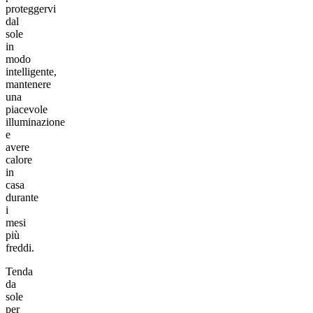
proteggervi
dal
sole
in
modo
intelligente,
mantenere
una
piacevole
illuminazione
e
avere
calore
in
casa
durante
i
mesi
più
freddi.
Tenda
da
sole
per