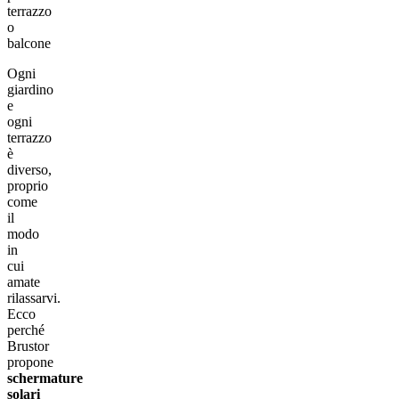
terrazzo
o
balcone
Ogni
giardino
e
ogni
terrazzo
è
diverso,
proprio
come
il
modo
in
cui
amate
rilassarvi.
Ecco
perché
Brustor
propone
schermature
solari