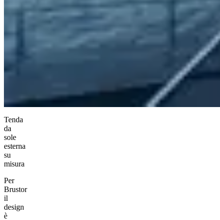
Tenda
da
sole
esterna
su
misura
Per
Brustor
il
design
è