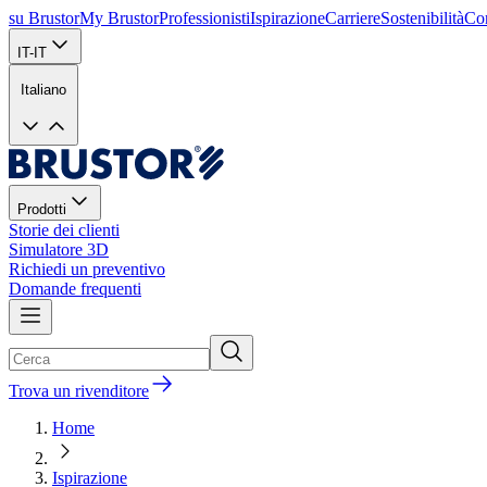
su Brustor
My Brustor
Professionisti
Ispirazione
Carriere
Sostenibilità
Con
IT-IT
Italiano
Prodotti
Storie dei clienti
Simulatore 3D
Richiedi un preventivo
Domande frequenti
Trova un rivenditore
Home
Ispirazione