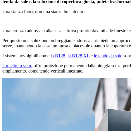
tenda da sole o la soluzione di copertura giusta, potete trasformar
Una stanza fuori, non una stanza buia dentro
Una terrazza addossata alla casa si trova proprio davanti alle finestre e
Per questo una soluzione ombreggiante addossata richiede un approccio
serve, mantenendo la casa luminosa e piacevole quando la copertura è
I sistemi avvolgibili come
la B128
,
la B128 XL
e
le tende da sole
sono
Un tetto in vetro
offre protezione permanente dalla pioggia senza perdit
ampliamento, come tende verticali integrate.