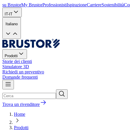
su Brustor
My Brustor
Professionisti
Ispirazione
Carriere
Sostenibilità
Con
IT-IT
Italiano
Prodotti
Storie dei clienti
Simulatore 3D
Richiedi un preventivo
Domande frequenti
Trova un rivenditore
Home
Prodotti