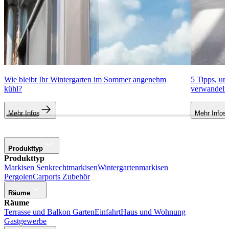
Wie bleibt Ihr Wintergarten im Sommer angenehm
5 Tipps, um
kühl?
verwandeln
Mehr Infos
Mehr Infos
Produkttyp
Produkttyp
Markisen
Senkrechtmarkisen
Wintergartenmarkisen
Pergolen
Carports
Zubehör
Räume
Räume
Terrasse und Balkon
Garten
Einfahrt
Haus und Wohnung
Gastgewerbe