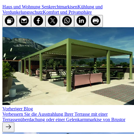
Haus und Wohnung
Senkrecht­markisen
Kühlung und
Verdunkelungsschutz
Komfort und Privatsphäre
Vorheriger Blog
Verbessern Sie die Ausstrahlung Ihrer Terrasse mit einer
Terrassenüberdachung oder einer Gelenkarmmarkise von Brustor