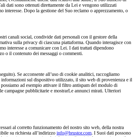
ali dati sono ottenuti direttamente da Lei e vengono utilizzati
timo interesse. Dopo la gestione del Suo reclamo o apprezzamento, o
ri canali social, condivide dati personali con il gestore della
formativa sulla privacy di ciascuna piattaforma. Quando interagisce con
timo interesse a comunicare con Lei. I dati trattati dipendono
izzo o il contenuto dei messaggi o commenti.
seguito). Se acconsente all’uso di cookie analitici, raccogliamo
informazioni sul dispositivo utilizzato, il sito web di provenienza e il
 possiamo ad esempio attivare il filtro antispam del modulo di
lle campagne pubblicitarie e mostrarLe annunci mirati. Ulteriori
cessari al corretto funzionamento del nostro sito web, della nostra
bile su richiesta all’indirizzo
info@brustor.com
. I Suoi dati possono