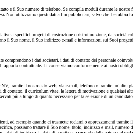
ntatto e il Suo numero di telefono. Se compila moduli durante le nostre fie
. Non utilizziamo questi dati a fini pubblicitari, salvo che Lei abbia fo
ative a specifici progetti di costruzione o ristrutturazione, da società col
dono il Suo nome, il Suo indirizzo e-mail e informazioni sui Suoi progett
te comprendono i dati societari, i dati di contatto del personale coinvolto
del rapporto contrattuale. Li conserviamo conformemente ai nostri obbligh
, tramite il nostro sito web, via e-mail, telefono o tramite un’altra pia
ati di contatto, il curriculum vitae, la lettera di motivazione e qualsiasi 
onservati più a lungo di quanto necessario per la selezione di un candidat
lienti, ad esempio quando ci trasmette reclami o apprezzamenti tramite i
ecifica, possiamo trattare il Suo nome, titolo, indirizzo e-mail, numero d
 i dati di indirizzo, la data di nascita e, a seconda della natura del rec