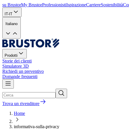
su Brustor
My Brustor
Professionisti
Ispirazione
Carriere
Sostenibilità
Con
IT-IT
Italiano
Prodotti
Storie dei clienti
Simulatore 3D
Richiedi un preventivo
Domande frequenti
Trova un rivenditore
Home
informativa-sulla-privacy