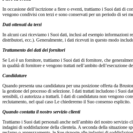
In occasione dell’iscrizione a fiere o eventi, trattiamo i Suoi dati di co
vengono condivisi con terzi e sono conservati per un periodo di sei mesi
Dati ottenuti da terzi
In alcuni casi riceviamo i Suoi dati, inclusi ad esempio informazioni rel
distributori, ecc.). Generalmente, i dati ricevuti in questo modo inclu
Trattamento dei dati dei fornitori
Se Lei è un fornitore, trattiamo i Suoi dati di fornitore, che generalmen
in qualità di fornitore e vengono trattati nell’ambito dell’esecuzione 
Candidature
Quando presenta una candidatura per una posizione offerta da Brustor NV
la gestione del processo di selezione. I dati trattati includono i Suoi d
sensibili, ci autorizza a trattarli. I dati di candidatura non vengono c
reclutamento, nel qual caso Le chiederemo il Suo consenso esplicito.
Quando contatta il nostro servizio clienti
Trattiamo i Suoi dati personali anche nell’ambito del nostro servizio c
indagini di soddisfazione della clientela. A seconda della situazione sp
reclamo o apprezzamento, le Sue risposte alle indagini di soddisfazione,