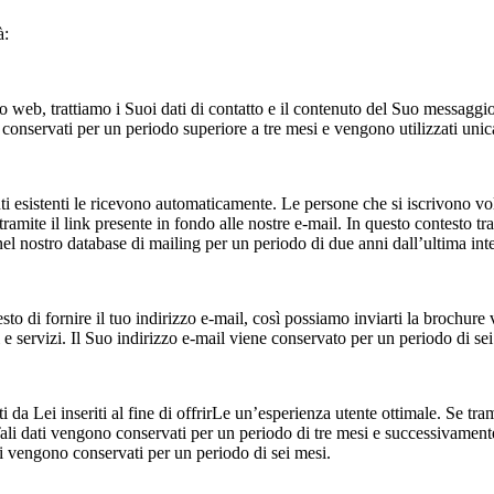
à:
to web, trattiamo i Suoi dati di contatto e il contenuto del Suo messaggio
 conservati per un periodo superiore a tre mesi e vengono utilizzati un
ti esistenti le ricevono automaticamente. Le persone che si iscrivono vol
amite il link presente in fondo alle nostre e-mail. In questo contesto tra
nel nostro database di mailing per un periodo di due anni dall’ultima int
sto di fornire il tuo indirizzo e‑mail, così possiamo inviarti la brochure 
 e servizi. Il Suo indirizzo e-mail viene conservato per un periodo di sei
 da Lei inseriti al fine di offrirLe un’esperienza utente ottimale. Se tra
. Tali dati vengono conservati per un periodo di tre mesi e successivamen
ti vengono conservati per un periodo di sei mesi.