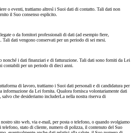
re o eventi, trattiamo altresì i Suoi dati di contatto. Tali dati non
rnito il Suo consenso esplicito.
legate o da fornitori professionali di dati (ad esempio fiere,
i. Tali dati vengono conservati per un periodo di sei mesi.
 nonché i dati finanziari e di fatturazione. Tali dati sono forniti da Lei
i contabili per un periodo di dieci anni.
ttaforma di lavoro, trattiamo i Suoi dati personali e di candidatura per
altra informazione da Lei fornita. Qualora fornisca volontariamente dati
o, salvo che desideriamo includerLa nella nostra riserva di
l nostro sito web, via e-mail, per posta o telefono, o quando svolgiamo
i telefono, stato di cliente, numero di polizza, il contenuto del Suo
lamo, eventualmente anche dati relativi alla salute, il Suo numero di