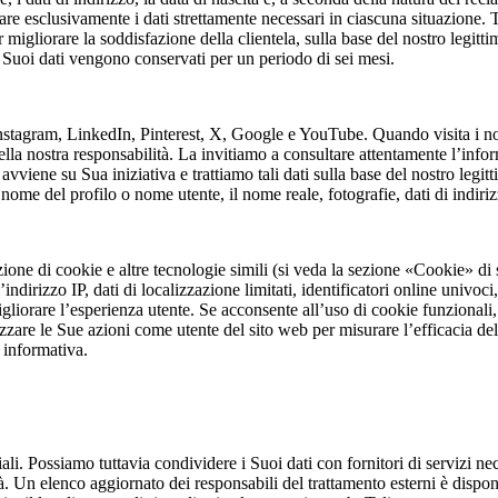
re esclusivamente i dati strettamente necessari in ciascuna situazione. T
igliorare la soddisfazione della clientela, sulla base del nostro legit
i Suoi dati vengono conservati per un periodo di sei mesi.
nstagram, LinkedIn, Pinterest, X, Google e YouTube. Quando visita i nost
 della nostra responsabilità. La invitiamo a consultare attentamente l’in
avviene su Sua iniziativa e trattiamo tali dati sulla base del nostro legit
 nome del profilo o nome utente, il nome reale, fotografie, dati di indir
zione di cookie e altre tecnologie simili (si veda la sezione «Cookie» di 
irizzo IP, dati di localizzazione limitati, identificatori online univoci, 
liorare l’esperienza utente. Se acconsente all’uso di cookie funzionali,
zzare le Sue azioni come utente del sito web per misurare l’efficacia de
 informativa.
li. Possiamo tuttavia condividere i Suoi dati con fornitori di servizi ne
tà. Un elenco aggiornato dei responsabili del trattamento esterni è disponi