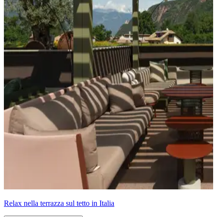
Relax nella terrazza sul tetto in Italia
Maggiori informazioni
Premium
Con il partner
Premium
, ricevi una consulenza personalizzata,
un'ampia selezione e la qualità Brustor su misura.
Contatta direttamente il tuo rivenditore Brustor locale