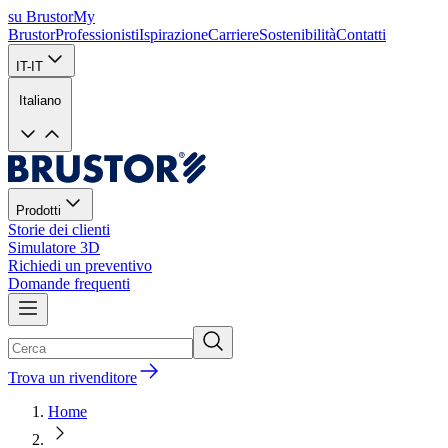
su Brustor
My
Brustor
Professionisti
Ispirazione
Carriere
Sostenibilità
Contatti
IT-IT
Italiano
Prodotti
Storie dei clienti
Simulatore 3D
Richiedi un preventivo
Domande frequenti
Trova un rivenditore
Home