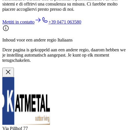
sistemi e di offrirvi una consulenza su misura. Ci farebbe molto
piacere accogliervi presto presso di noi.
Mettiti in contatto
+39 0471 063580
Via Pillhof 77
39057 Appiano sulla Strada del Vino
Indicazioni su Google Maps
+39 0471 063580
ivan.heiss@katmetal.it
https://www.katmetal.it
Orari di apertura
Lu
08:00-12:00