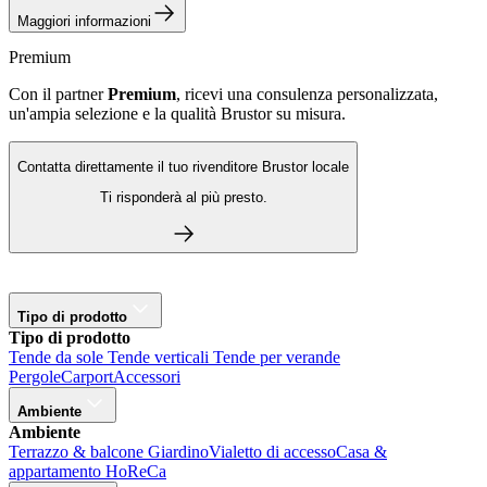
Ti risponderà al più presto.
Tipo di prodotto
Tipo di prodotto
Tende da sole
Tende verticali
Tende per verande
Pergole
Carport
Accessori
Ambiente
Ambiente
Terrazzo & balcone
Giardino
Vialetto di accesso
Casa &
appartamento
HoReCa
Soluzioni
Soluzioni
Le nostre soluzioni Solar
Comfort e privacy
Freschezza e
ombra
Protezione dagli elementi naturali
Storie dei clienti
© 2026 Brustor
Impostazioni cookie
Termini e condizioni
Informativa
sulla privacy