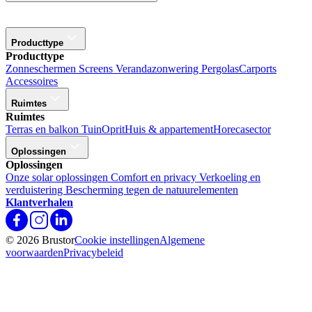
Producttype
Producttype
Zonneschermen
Screens
Verandazonwering
Pergolas
Carports
Accessoires
Ruimtes
Ruimtes
Terras en balkon
Tuin
Oprit
Huis & appartement
Horecasector
Oplossingen
Oplossingen
Onze solar oplossingen
Comfort en privacy
Verkoeling en
verduistering
Bescherming tegen de natuurelementen
Klantverhalen
© 2026 Brustor
Cookie instellingen
Algemene
voorwaarden
Privacybeleid