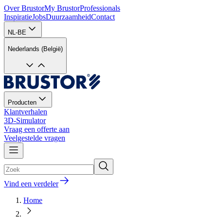
Over Brustor
My Brustor
Professionals
Inspiratie
Jobs
Duurzaamheid
Contact
NL-BE
Nederlands (België)
Producten
Klantverhalen
3D-Simulator
Vraag een offerte aan
Veelgestelde vragen
Vind een verdeler
Home