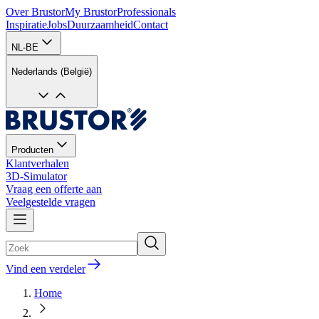
Over Brustor
My Brustor
Professionals
Inspiratie
Jobs
Duurzaamheid
Contact
NL-BE
Nederlands (België)
Producten
Klantverhalen
3D-Simulator
Vraag een offerte aan
Veelgestelde vragen
Vind een verdeler
Home