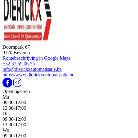
Doornpark 67
9120 Beveren
Routebeschrijving in Google Maps
+32 37 55 06 55
info@dierickxautomatisatie.be
https://www.dierickxautomatisatie.be
Openingsuren
Ma
09:30-12:00
13:30-17:00
Di
09:30-12:00
13:30-17:00
Wo
09:30-12:00