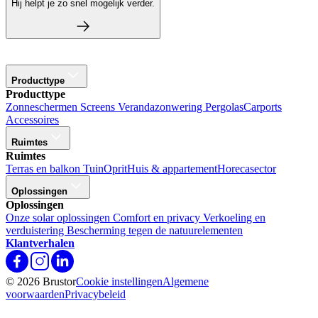
Hij helpt je zo snel mogelijk verder.
Producttype
Producttype
Zonneschermen
Screens
Verandazonwering
Pergolas
Carports
Accessoires
Ruimtes
Ruimtes
Terras en balkon
Tuin
Oprit
Huis & appartement
Horecasector
Oplossingen
Oplossingen
Onze solar oplossingen
Comfort en privacy
Verkoeling en
verduistering
Bescherming tegen de natuurelementen
Klantverhalen
© 2026 Brustor
Cookie instellingen
Algemene
voorwaarden
Privacybeleid