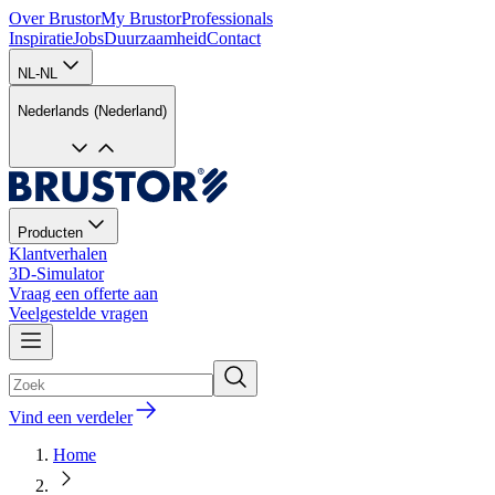
Over Brustor
My Brustor
Professionals
Inspiratie
Jobs
Duurzaamheid
Contact
NL-NL
Nederlands (Nederland)
Producten
Klantverhalen
3D-Simulator
Vraag een offerte aan
Veelgestelde vragen
Vind een verdeler
Home