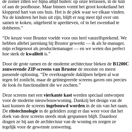
de zomer zitten we bijna altijd buiten: op onze terrassen, in de tuin
of aan de poolhouse. Maar binnen vormt het groot kookeiland het
kloppend hart van ons huis. Het is de plek waar we elkaar vinden.
Nu de kinderen het huis uit zijn, blijft er nog meer tijd over om
samen te koken, uitgebreid te aperitieven, of in het zwembad te
dobberen.”
“De keuze voor Brustor voelde voor ons heel vanzelfsprekend. We
hebben allebei jarenlang bij Brustor gewerkt — ik als hr-manager,
mijn echtgenoot als productiemanager — en we weten dus perfect
hoe sterk de
kwaliteit
is.”
Door de grote ramen en de moderne architectuur bleken de
B1200C
zonwerende ZIP-screens van Brustor
de mooiste en meest
passende oplossing. “De overkragende daklijnen helpen al wat
tegen fel zonlicht, maar de geïntegreerde screens gaven ons precies
de look én functionaliteit die we zochten.”
Deze screens met een
vierkante kast
werden speciaal ontworpen
voor de moderne nieuwbouwwoning. Dankzij het design van de
kast kunnen de screens
ingebouwd worden
in de nis van het raam.
De
ritstechnologie
in de geleiders zorgt er dan weer voor dat het
doek van deze screens steeds strak gespannen blijft. Daardoor
dragen ze bij aan de architectuur van de woning en zorgen ze
tegelijk voor de gewenste zonwering.