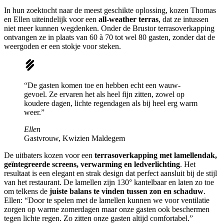
In hun zoektocht naar de meest geschikte oplossing, kozen Thomas
en Ellen uiteindelijk voor een
all-weather terras
, dat ze intussen
niet meer kunnen wegdenken. Onder de Brustor terrasoverkapping
ontvangen ze in plaats van 60 à 70 tot wel 80 gasten, zonder dat de
weergoden er een stokje voor steken.
“De gasten komen toe en hebben echt een wauw-
gevoel. Ze ervaren het als heel fijn zitten, zowel op
koudere dagen, lichte regendagen als bij heel erg warm
weer.”
Ellen
Gastvrouw, Kwizien Maldegem
De uitbaters kozen voor een
terrasoverkapping met lamellendak,
geïntegreerde screens, verwarming en ledverlichting
. Het
resultaat is een elegant en strak design dat perfect aansluit bij de stijl
van het restaurant. De lamellen zijn 130° kantelbaar en laten zo toe
om telkens de
juiste balans te vinden tussen zon en schaduw
.
Ellen: “Door te spelen met de lamellen kunnen we voor ventilatie
zorgen op warme zomerdagen maar onze gasten ook beschermen
tegen lichte regen. Zo zitten onze gasten altijd comfortabel.”