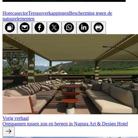
Horecasector
Terras­overkappingen
Bescherming tegen de
natuurelementen
Vorig verhaal
Ontspannen tussen zon en bergen in Napura Art & Design Hotel