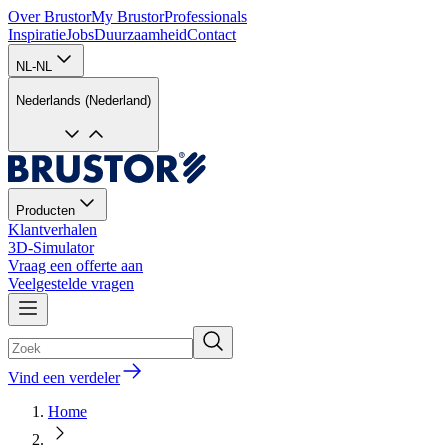
Over Brustor
My Brustor
Professionals
Inspiratie
Jobs
Duurzaamheid
Contact
NL-NL
Nederlands (Nederland)
Producten
Klantverhalen
3D-Simulator
Vraag een offerte aan
Veelgestelde vragen
Vind een verdeler
Home