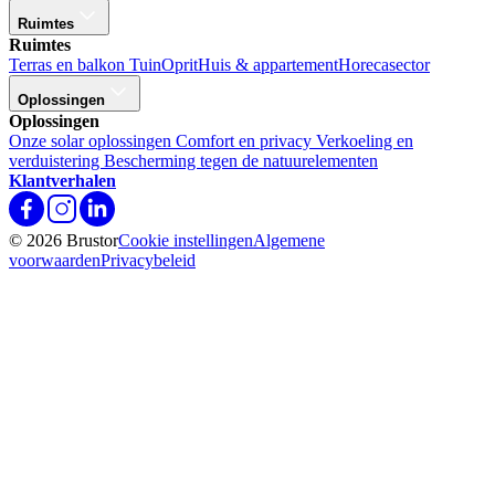
Ruimtes
Ruimtes
Terras en balkon
Tuin
Oprit
Huis & appartement
Horecasector
Oplossingen
Oplossingen
Onze solar oplossingen
Comfort en privacy
Verkoeling en
verduistering
Bescherming tegen de natuurelementen
Klantverhalen
© 2026 Brustor
Cookie instellingen
Algemene
voorwaarden
Privacybeleid