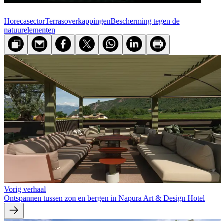
Horecasector
Terras­overkappingen
Bescherming tegen de
natuurelementen
Vorig verhaal
Ontspannen tussen zon en bergen in Napura Art & Design Hotel