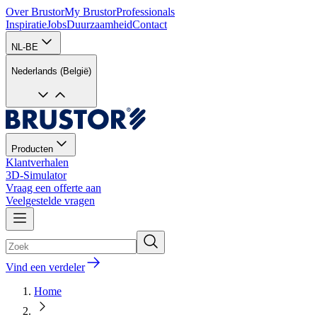
Over Brustor
My Brustor
Professionals
Inspiratie
Jobs
Duurzaamheid
Contact
NL-BE
Nederlands (België)
Producten
Klantverhalen
3D-Simulator
Vraag een offerte aan
Veelgestelde vragen
Vind een verdeler
Home