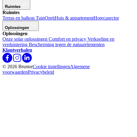
Ruimtes
Ruimtes
Terras en balkon
Tuin
Oprit
Huis & appartement
Horecasector
Oplossingen
Oplossingen
Onze solar oplossingen
Comfort en privacy
Verkoeling en
verduistering
Bescherming tegen de natuurelementen
Klantverhalen
© 2026 Brustor
Cookie instellingen
Algemene
voorwaarden
Privacybeleid