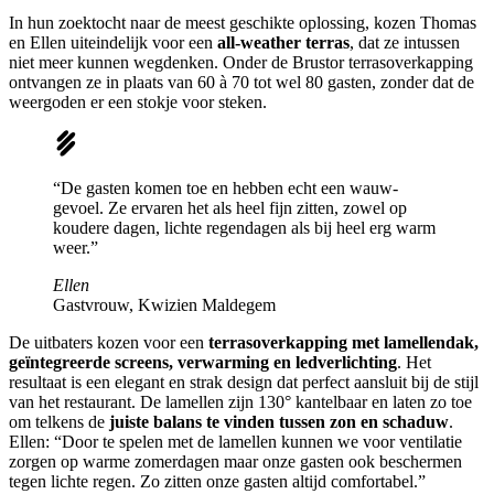
In hun zoektocht naar de meest geschikte oplossing, kozen Thomas
en Ellen uiteindelijk voor een
all-weather terras
, dat ze intussen
niet meer kunnen wegdenken. Onder de Brustor terrasoverkapping
ontvangen ze in plaats van 60 à 70 tot wel 80 gasten, zonder dat de
weergoden er een stokje voor steken.
“De gasten komen toe en hebben echt een wauw-
gevoel. Ze ervaren het als heel fijn zitten, zowel op
koudere dagen, lichte regendagen als bij heel erg warm
weer.”
Ellen
Gastvrouw, Kwizien Maldegem
De uitbaters kozen voor een
terrasoverkapping met lamellendak,
geïntegreerde screens, verwarming en ledverlichting
. Het
resultaat is een elegant en strak design dat perfect aansluit bij de stijl
van het restaurant. De lamellen zijn 130° kantelbaar en laten zo toe
om telkens de
juiste balans te vinden tussen zon en schaduw
.
Ellen: “Door te spelen met de lamellen kunnen we voor ventilatie
zorgen op warme zomerdagen maar onze gasten ook beschermen
tegen lichte regen. Zo zitten onze gasten altijd comfortabel.”