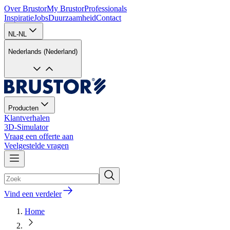
Over Brustor
My Brustor
Professionals
Inspiratie
Jobs
Duurzaamheid
Contact
NL-NL
Nederlands (Nederland)
Producten
Klantverhalen
3D-Simulator
Vraag een offerte aan
Veelgestelde vragen
Vind een verdeler
Home