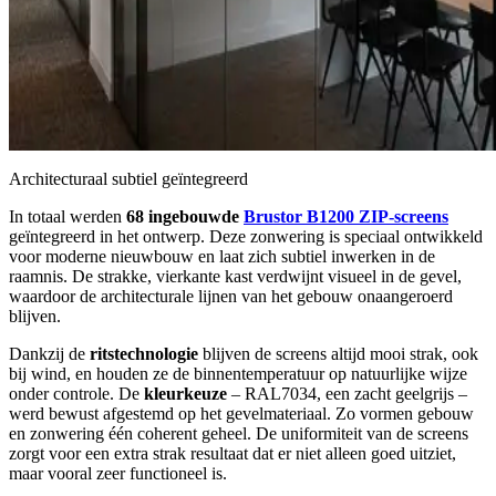
Architecturaal subtiel geïntegreerd
In totaal werden
68 ingebouwde
Brustor B1200 ZIP-screens
geïntegreerd in het ontwerp. Deze zonwering is speciaal ontwikkeld
voor moderne nieuwbouw en laat zich subtiel inwerken in de
raamnis. De strakke, vierkante kast verdwijnt visueel in de gevel,
waardoor de architecturale lijnen van het gebouw onaangeroerd
blijven.
Dankzij de
ritstechnologie
blijven de screens altijd mooi strak, ook
bij wind, en houden ze de binnentemperatuur op natuurlijke wijze
onder controle. De
kleurkeuze
– RAL7034, een zacht geelgrijs –
werd bewust afgestemd op het gevelmateriaal. Zo vormen gebouw
en zonwering één coherent geheel. De uniformiteit van de screens
zorgt voor een extra strak resultaat dat er niet alleen goed uitziet,
maar vooral zeer functioneel is.