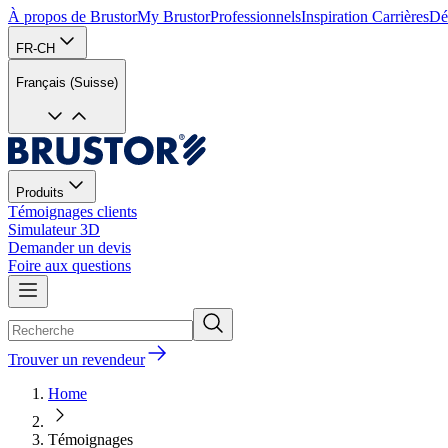
À propos de Brustor
My Brustor
Professionnels
Inspiration
Carrières
Dé
FR-CH
Français (Suisse)
Produits
Témoignages clients
Simulateur 3D
Demander un devis
Foire aux questions
Trouver un revendeur
Home
Témoignages