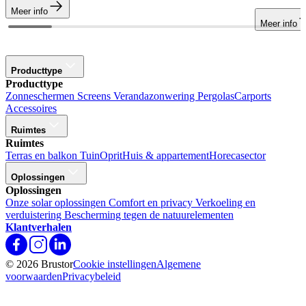
Meer info
Meer info
Producttype
Producttype
Zonneschermen
Screens
Verandazonwering
Pergolas
Carports
Accessoires
Ruimtes
Ruimtes
Terras en balkon
Tuin
Oprit
Huis & appartement
Horecasector
Oplossingen
Oplossingen
Onze solar oplossingen
Comfort en privacy
Verkoeling en
verduistering
Bescherming tegen de natuurelementen
Klantverhalen
© 2026 Brustor
Cookie instellingen
Algemene
voorwaarden
Privacybeleid