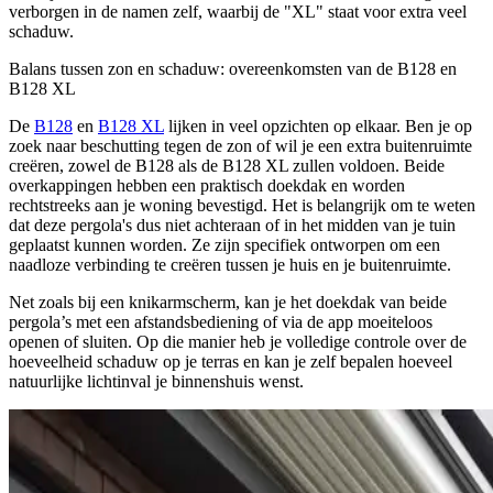
verborgen in de namen zelf, waarbij de "XL" staat voor extra veel
schaduw.
Balans tussen zon en schaduw: overeenkomsten van de B128 en
B128 XL
De
B128
en
B128 XL
lijken in veel opzichten op elkaar. Ben je op
zoek naar beschutting tegen de zon of wil je een extra buitenruimte
creëren, zowel de B128 als de B128 XL zullen voldoen. Beide
overkappingen hebben een praktisch doekdak en worden
rechtstreeks aan je woning bevestigd. Het is belangrijk om te weten
dat deze pergola's dus niet achteraan of in het midden van je tuin
geplaatst kunnen worden. Ze zijn specifiek ontworpen om een
naadloze verbinding te creëren tussen je huis en je buitenruimte.
Net zoals bij een knikarmscherm, kan je het doekdak van beide
pergola’s met een afstandsbediening of via de app moeiteloos
openen of sluiten. Op die manier heb je volledige controle over de
hoeveelheid schaduw op je terras en kan je zelf bepalen hoeveel
natuurlijke lichtinval je binnenshuis wenst.