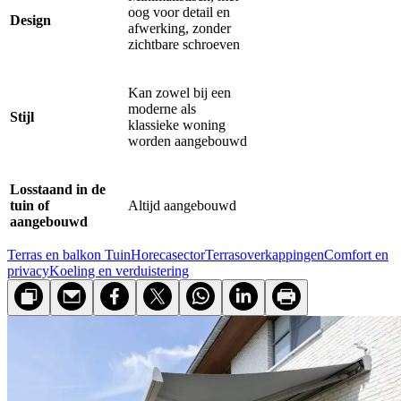
oog voor detail en
Design
afwerking, zonder
zichtbare schroeven
Kan zowel bij een
moderne als
Stijl
klassieke woning
worden aangebouwd
Losstaand in de
tuin of
Altijd aangebouwd
aangebouwd
Terras en balkon
Tuin
Horecasector
Terras­overkappingen
Comfort en
privacy
Koeling en verduistering