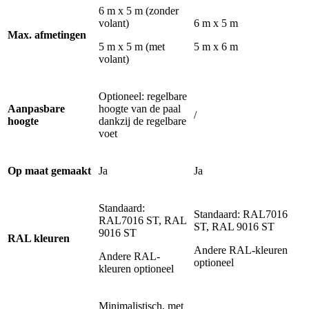
6 m x 5 m (zonder
volant)
6 m x 5 m
Max. afmetingen
5 m x 5 m (met
5 m x 6 m
volant)
Optioneel: regelbare
Aanpasbare
hoogte van de paal
/
hoogte
dankzij de regelbare
voet
Op maat gemaakt
Ja
Ja
Standaard:
Standaard: RAL7016
RAL7016 ST, RAL
ST, RAL 9016 ST
9016 ST
RAL kleuren
Andere RAL-kleuren
Andere RAL-
optioneel
kleuren optioneel
Minimalistisch, met