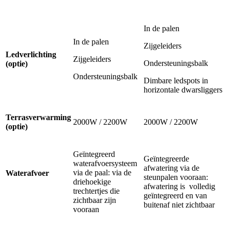
In de palen
In de palen
Zijgeleiders
Ledverlichting
Zijgeleiders
Ondersteuningsbalk
(optie)
Ondersteuningsbalk
Dimbare ledspots in
horizontale dwarsliggers
Terrasverwarming
2000W / 2200W
2000W / 2200W
(optie)
Geïntegreerd
Geïntegreerde
waterafvoersysteem
afwatering via de
via de paal: via de
Waterafvoer
steunpalen vooraan:
driehoekige
afwatering is volledig
trechtertjes die
geïntegreerd en van
zichtbaar zijn
buitenaf niet zichtbaar
vooraan