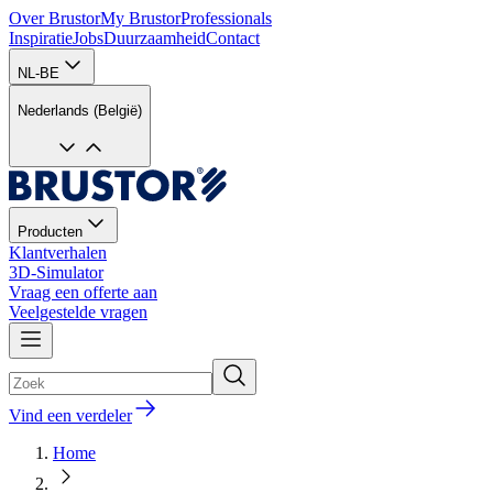
Over Brustor
My Brustor
Professionals
Inspiratie
Jobs
Duurzaamheid
Contact
NL-BE
Nederlands (België)
Producten
Klantverhalen
3D-Simulator
Vraag een offerte aan
Veelgestelde vragen
Vind een verdeler
Home