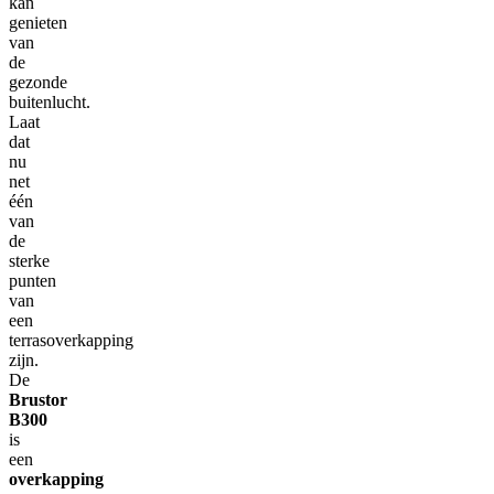
kan
genieten
van
de
gezonde
buitenlucht.
Laat
dat
nu
net
één
van
de
sterke
punten
van
een
terrasoverkapping
zijn.
De
Brustor
B300
is
een
overkapping