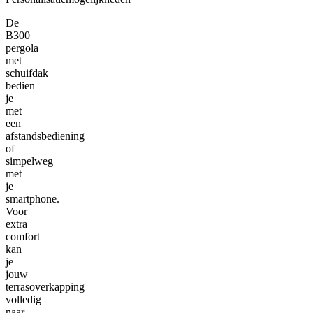
De
B300
pergola
met
schuifdak
bedien
je
met
een
afstandsbediening
of
simpelweg
met
je
smartphone.
Voor
extra
comfort
kan
je
jouw
terrasoverkapping
volledig
naar