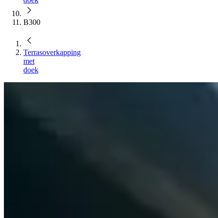
B300
Terrasoverkapping
met
doek