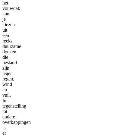
het
vouwdak
kan
je
kiezen
uit
een
reeks
duurzame
doeken
die
bestand
zijn
tegen
regen,
wind
en
vuil.
In
tegenstelling
tot
andere
overkappingen
is
er