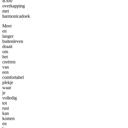
B300
overkapping
met
harmonicadoek
Meer
en
langer
buitenleven
draait
om
het
creëren
van
een
comfortabel
plekje
waar
je
volledig
tot
rust
kan
komen
en