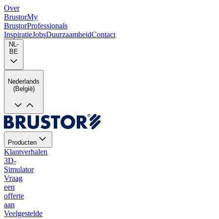
Over
Brustor
My
Brustor
Professionals
Inspiratie
Jobs
Duurzaamheid
Contact
NL-
BE
Nederlands
(België)
Producten
Klantverhalen
3D-
Simulator
Vraag
een
offerte
aan
Veelgestelde