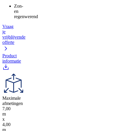
Zon-
en
regenwerend
Vraag
je
vrijblijvende
offerte
Product
informatie
Maximale
afmetingen
7,00
m
x
4,00
m