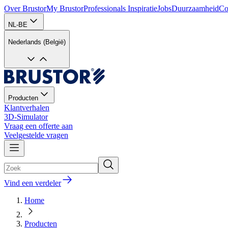
Over Brustor
My Brustor
Professionals
Inspiratie
Jobs
Duurzaamheid
Co
NL-BE
Nederlands (België)
Producten
Klantverhalen
3D-Simulator
Vraag een offerte aan
Veelgestelde vragen
Vind een verdeler
Home
Producten