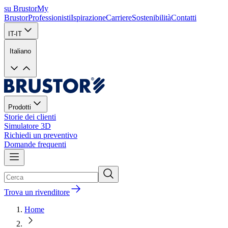
su Brustor
My
Brustor
Professionisti
Ispirazione
Carriere
Sostenibilità
Contatti
IT-IT
Italiano
Prodotti
Storie dei clienti
Simulatore 3D
Richiedi un preventivo
Domande frequenti
Trova un rivenditore
Home