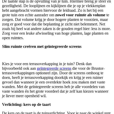
De laatste stap is de opvulling van je tuin. Hiermee breng je sfeer en
gezelligheid. De looplijnen en kijklijnen die je op je vlekkenplan
hebt aangebracht vormen hiervoor de leidraad. Zo is het bij een
grote tuin een echte aanrader om
zowel voor ruimte als volume
te
zorgen. Dat volume krijg je door hogere planten te voorzien, maar
zorg er goed voor dat die beplanting je zicht niet belemmert. Net
zoals bij heel wat andere zaken is de gouden regel hier: less is more.
Zorg voor een leuke afwisseling van hoge planten, lage planten en
open ruimtes.
Slim ruimte creëren met geïntegreerde screens
Kies je voor een terrasoverkapping in je tuin? Denk dan
bijvoorbeeld ook aan
geïntegreerde screens
die voor de Brustor-
terrasoverkappingen optioneel zijn. Door de screens omhoog te
doen, heeft je terrasoverkapping doorkijk en krijg je een ruimer
gevoel dan wanneer je een overdekte hoek zou maken met vaste
wanden. Met de geïntegreerde screens heb je alle voordelen van
vaste wanden én het grote voordeel dat je zelf kan kiezen wanneer
je liever meer openheid wil.
Verlichting: kers op de taart
De kers op de taart is de tuinverlichting. Voor je naar de winkel rent,