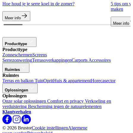
Hoe houd je je serre koel in de zomer?
5 tips om v
maken
Meer info
Meer info
Producttype
Producttype
Zonneschermen
Screens
Serrezonwering
Terrasoverkappingen
Carports
Accessoires
Ruimtes
Ruimtes
Terras en balkon
Tuin
Oprit
Huis & appartement
Horecasector
Oplossingen
Oplossingen
Onze solar oplossingen
Comfort en privacy
Verkoeling en
verduistering
Bescherming tegen de natuurelementen
Klantverhalen
© 2026 Brustor
Cookie instellingen
Algemene