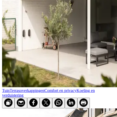
Tuin
Terras­overkappingen
Comfort en privacy
Koeling en
verduistering