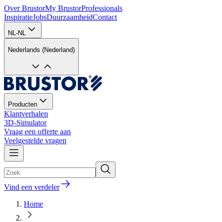
Over Brustor
My Brustor
Professionals
Inspiratie
Jobs
Duurzaamheid
Contact
NL-NL
Nederlands (Nederland)
Producten
Klantverhalen
3D-Simulator
Vraag een offerte aan
Veelgestelde vragen
Vind een verdeler
Home