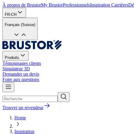
À propos de Brustor
My Brustor
Professionnels
Inspiration
Carrières
Dé
FR-CH
Français (Suisse)
Produits
Témoignages clients
Simulateur 3D
Demander un devis
Foire aux questions
Trouver un revendeur
Home
Inspiration