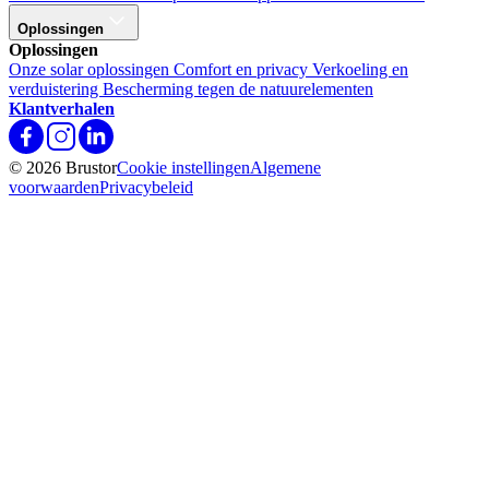
Oplossingen
Oplossingen
Onze solar oplossingen
Comfort en privacy
Verkoeling en
verduistering
Bescherming tegen de natuurelementen
Klantverhalen
© 2026 Brustor
Cookie instellingen
Algemene
voorwaarden
Privacybeleid