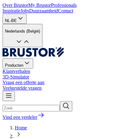
Over Brustor
My Brustor
Professionals
Inspiratie
Jobs
Duurzaamheid
Contact
NL-BE
Nederlands (België)
Producten
Klantverhalen
3D-Simulator
Vraag een offerte aan
Veelgestelde vragen
Vind een verdeler
Home