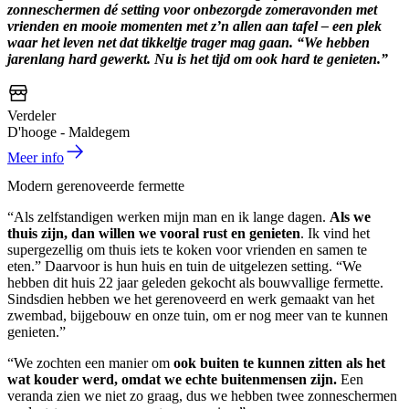
zonneschermen dé setting voor onbezorgde zomeravonden met
vrienden en mooie momenten met z’n allen aan tafel – een plek
waar het leven net dat tikkeltje trager mag gaan. “We hebben
jarenlang hard gewerkt. Nu is het tijd om ook hard te genieten.”
Verdeler
D'hooge - Maldegem
Meer info
Modern gerenoveerde fermette
“Als zelfstandigen werken mijn man en ik lange dagen.
Als we
thuis zijn, dan willen we vooral rust en genieten
. Ik vind het
supergezellig om thuis iets te koken voor vrienden en samen te
eten.” Daarvoor is hun huis en tuin de uitgelezen setting. “We
hebben dit huis 22 jaar geleden gekocht als bouwvallige fermette.
Sindsdien hebben we het gerenoveerd en werk gemaakt van het
zwembad, bijgebouw en onze tuin, om er nog meer van te kunnen
genieten.”
“We zochten een manier om
ook buiten te kunnen zitten als het
wat kouder werd, omdat we echte buitenmensen zijn.
Een
veranda zien we niet zo graag, dus we hebben twee zonneschermen