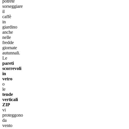
potrete
sorseggiare
il
caffè
in
giardino
anche
nelle
fredde
giornate
autunnali.
Le
pareti
scorrevoli
in
vetro
o
le
tende
verticali
ZIP
vi
proteggono
da
vento