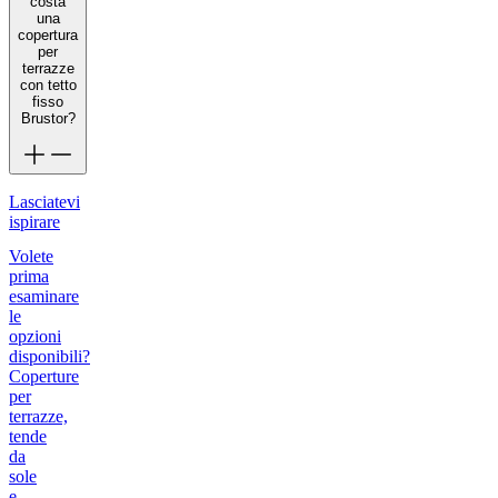
costa
una
copertura
per
terrazze
con tetto
fisso
Brustor?
Lasciatevi
ispirare
Volete
prima
esaminare
le
opzioni
disponibili?
Coperture
per
terrazze,
tende
da
sole
e