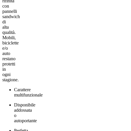
rifinita
con
pannelli
sandwich
di
alta
qualità.
Mobili,
biciclette
e/o
auto
restano
protetti
in
ogni
stagione.
Carattere
multifunzionale
Disponibile
addossata
o
autoportante
Perfetta