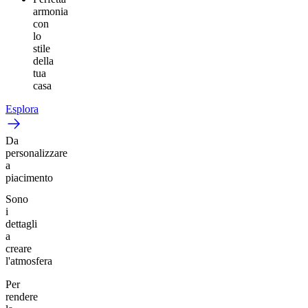
armonia
con
lo
stile
della
tua
casa
Esplora
Da
personalizzare
a
piacimento
Sono
i
dettagli
a
creare
l'atmosfera
Per
rendere