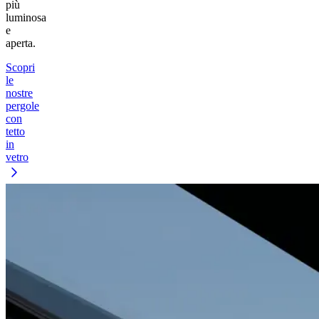
più
luminosa
e
aperta.
Scopri
le
nostre
pergole
con
tetto
in
vetro