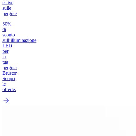
estive
sulle
pergole
50%
di
sconto
sull’illuminazione
LED
per
la
tua
pergola
Brustor.
Scopri
le
offerte.