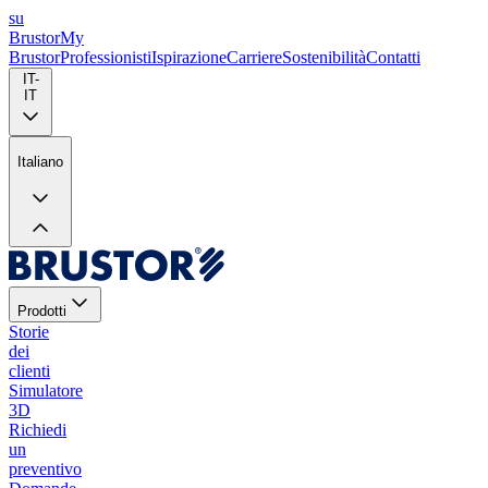
su
Brustor
My
Brustor
Professionisti
Ispirazione
Carriere
Sostenibilità
Contatti
IT-
IT
Italiano
Prodotti
Storie
dei
clienti
Simulatore
3D
Richiedi
un
preventivo