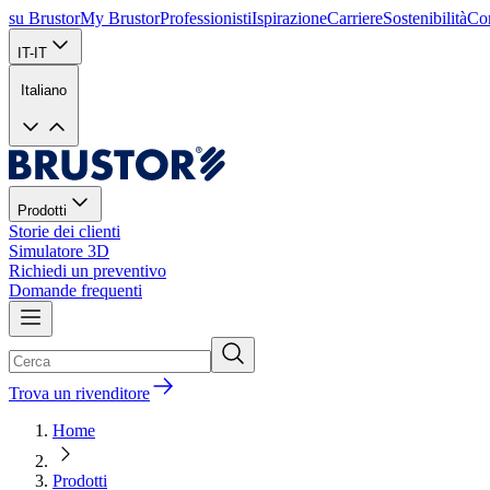
su Brustor
My Brustor
Professionisti
Ispirazione
Carriere
Sostenibilità
Con
IT-IT
Italiano
Prodotti
Storie dei clienti
Simulatore 3D
Richiedi un preventivo
Domande frequenti
Trova un rivenditore
Home
Prodotti