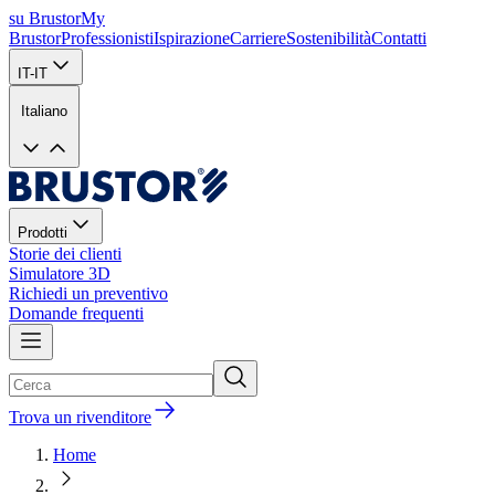
su Brustor
My
Brustor
Professionisti
Ispirazione
Carriere
Sostenibilità
Contatti
IT-IT
Italiano
Prodotti
Storie dei clienti
Simulatore 3D
Richiedi un preventivo
Domande frequenti
Trova un rivenditore
Home